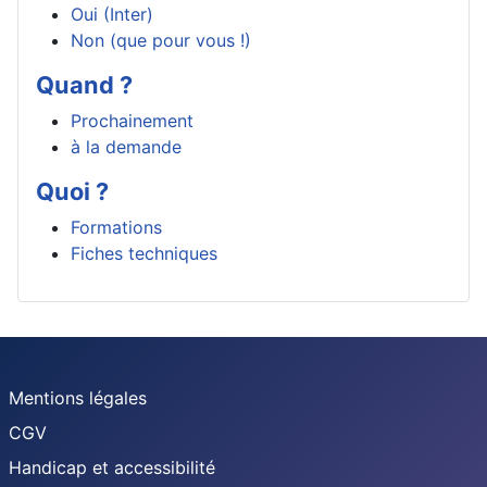
Oui (Inter)
Non (que pour vous !)
Quand ?
Prochainement
à la demande
Quoi ?
Formations
Fiches techniques
Mentions légales
CGV
Handicap et accessibilité